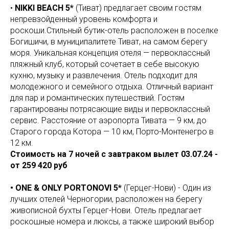
•
NIKKI BEACH 5*
(Тиват)
предлагает своим гостям
непревзойденный уровень комфорта и
роскоши.Стильный бутик-отель расположен в поселке
Богишичи, в муниципалитете Тиват, на самом берегу
моря. Уникальная концепция отеля — первоклассный
пляжный клуб, который сочетает в себе высокую
кухню, музыку и развлечения. Отель подходит для
молодежного и семейного отдыха. Отличный вариант
для пар и романтических путешествий. Гостям
гарантированы потрясающие виды и первоклассный
сервис. Расстояние от аэропорта Тивата — 9 км, до
Старого города Котора — 10 км, Порто-Монтенегро в
12 км.
Стоимость на 7 ночей с завтраком вылет 03.07.24 -
от 259 420 руб
• ONE & ONLY PORTONOVI 5*
(Герцег-Нови) - Один из
лучших отелей Черногории, расположен на берегу
живописной бухты Герцег-Нови. Отель предлагает
роскошные номера и люксы, а также широкий выбор