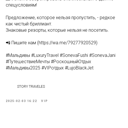
спецусловиям!
Предложение, которое нельзя пропустить, - редкое
как чистый бриллиант.
Знаковые резорты, которые нельзя не посетить.
📲 Пишите нам (https://wa.me/79277920529)
#Мальдивы #LuxuryTravel #SonevaFushi #SonevaJani
#ПутешествиеМечты #РоскошныйОтдых
#Мальдивы2025 #VIPотдых #LujoBlackJet
STORY TRAVELES
2025-02-03 16:22
VIP