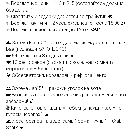
✨ Бесплатные ночи – 1=3 и 2=5 (оставайтесь дольше
без доплат!)
✨ Сюрпризы и подарки для детей по прибытии 🎁
✨ Бесплатная няня – 2 часа ежедневно после 18:00 👶
✨ Полный пансион для детей до 12 лет 🍉🍕
🌊 Soneva Fushi 5* – легендарный эко-курорт в атолле
Баа (под защитой ЮНЕСКО)
🏡 64 пляжных и 8 водных вилл
🍽 10 ресторанов (сырная, шоколадная комнаты,
мороженое – бесплатно!)
🔭 Обсерватория, коралловый риф, спа-центр
🌅 Soneva Jani 5* – райский уголок на воде
🏡 Водные виллы с раздвижными крышами – спите под
звёздами! 🌠
🎬 Кинотеатр под открытым небом (в наушниках – не
пугаем черепах!) 🐢
🌊 7 ресторанов на воде, самый романтичный – Crab
Shark 🦀