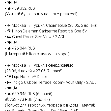
• 🍽 UAI
• 🔥 459 332 RUB
(Уютный бунгало для полного релакса!)
• ✈️ Москва → Турция, Сарыгерме (28.06, 6 ночей):
• 🌴 Hilton Dalaman Sarigerme Resort & Spa 5\*
• 🛌 Guest Room Sea View / 2 ADL
• 🍽 UAI
• 🔥 496 844 RUB
(Шикарный Hilton с видом на море!)
• ✈️ Москва → Турция, Гюверджинлик
(28.06, 6 ночей и 27.06, 7 ночей):
• 🌴 Lujo Hotel 5\* Deluxe
• 🛌 Indigo Clubber Terrace Room- Adult Only / 2 ADL
• 🍽 UAI
• 🔥 659 945 RUB (6 ночей)
💰 733 773 RUB (7 ночей)
(Только для взрослых, терраса с видом – мечта!)
• 🛌 Superior Room Partly Sea View / 2 ADL