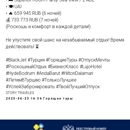
• 🍽 UAI
• 🔥 659 945 RUB (6 ночей)
💰 733 773 RUB (7 ночей)
(Роскошь и комфорт в каждой детали!)
Не упустите свой шанс на незабываемый отдых! Время
действовать! ⏳
#BlackJet #Турция #ГорящиеТуры #ОтпускМечты
#РоскошныйОтдых #БизнесКласс #LujoHotel
#HydeBodrum #AndaBarut #HiltonDalaman
#ЛетимВТурцию #ТолькоЛучшее
#УспейЗабронировать #ТвойЛучшийОтпуск
STORY TRAVELES
2025-06-23 16:36
Горящие туры
РЕЕСТРОВЫЙ НОМЕР