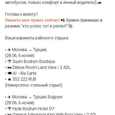
автобусов, только комфорт и личный водитель!) 🚗
Готовы к взлету?
Пишите мне прямо сейчас!
📲 Заявки принимаю в
режиме "кто успел, тот и улетел"! 🚀
Ваши варианты райского отдыха:
• ✈️ Москва → Турция,
(28.06, 6 ночей):
• 🌴 Suum Bodrum Boutique
• 🛌 Deluxe Room Land View / 2 ADL
• 🍽 AI - Ala Carte
• 🔥 352 222 RUB
(Невероятно стильный отдых!)
• ✈️ Москва → Турция, Бодрум
(28.06, 6 ночей):
• 🌴 Hyde Bodrum Hotel 5\*
• 🛌 General Admission King With Pool View / 2 ADL