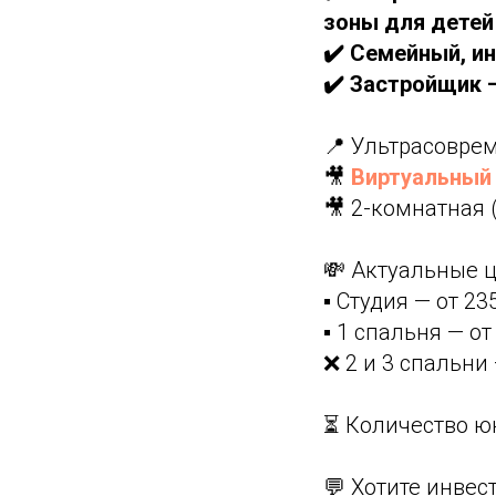
зоны для детей
✔️ Семейный, и
✔️ Застройщик 
📍 Ультрасовре
🎥
Виртуальный 
🎥 2-комнатная 
💸 Актуальные 
▪️ Студия — от 23
▪️ 1 спальня — от
❌ 2 и 3 спальни
⏳ Количество ю
💬 Хотите инвес