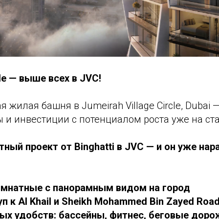
cle — выше всех в JVC!
 жилая башня в Jumeirah Village Circle, Dubai 
и инвестиции с потенциалом роста уже на ста
ный проект от Binghatti в JVC — и он уже нар
комнатные с панорамным видом на город
п к Al Khail и Sheikh Mohammed Bin Zayed Roa
ных удобств: бассейны, фитнес, беговые доро