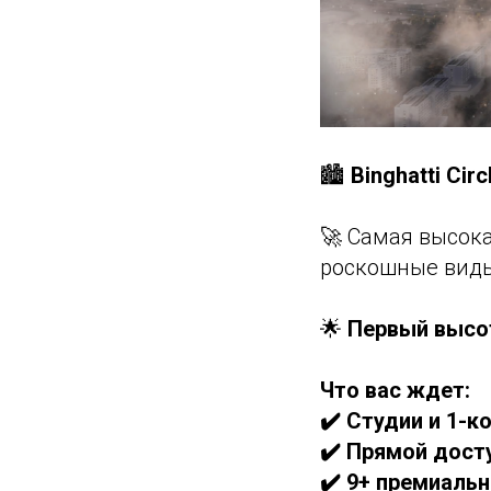
🏙
Binghatti Cir
🚀 Самая высокая
роскошные виды 
🌟
Первый высот
Что вас ждет:
✔️ Студии и 1-
✔️ Прямой досту
✔️ 9+ премиаль