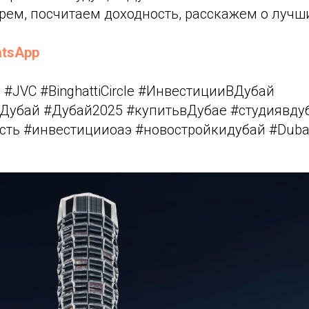
ем, посчитаем доходность, расскажем о лучши
tsApp
e #JVC #BinghattiCircle #ИнвестицииВДубай
убай #Дубай2025 #купитьвДубае #студиявдуба
ть #инвестицииоаэ #новостройкидубай #Dubai