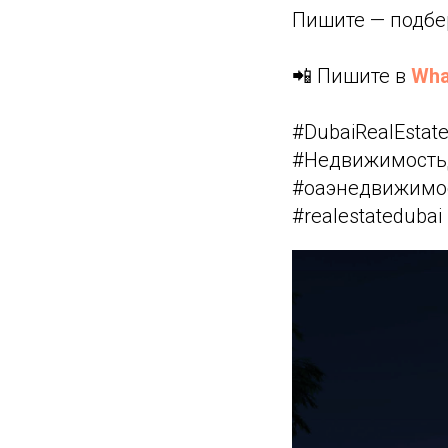
Пишите — подбер
📲 Пишите в
Wha
#DubaiRealEstat
#НедвижимостьД
#оаэнедвижимос
#realestatedubai