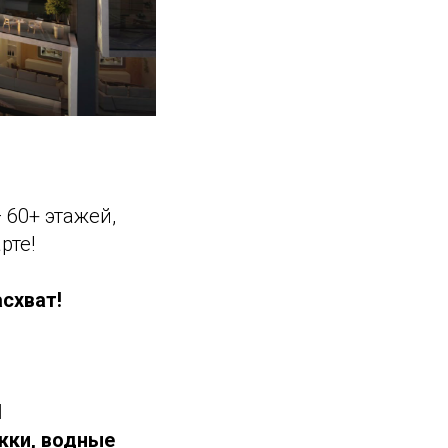
— 60+ этажей,
рте!
асхват!
d
жки, водные