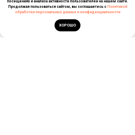
посещениях и анализа активности пользователей на нашем сайте.
Продолжая пользоваться сайтом, вы соглашаетесь с
Политикой
обработки персональных данных и конфиденциальности
ХОРОШО
РЕЕСТРОВЫЙ НОМЕР
ТУРАГЕНТА
РТА 0006030
ИП ДОНЦОВА ОЛЕСЯ
БОРИСОВНА
+7 (927) 792-05-
ИНН: 563700397743
29
INFO@STORYTRAVELES.RU
ОГРН: 321631300016749
Новости
Главная