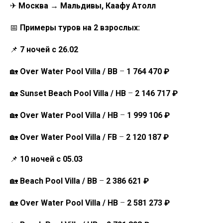
✈
Москва → Мальдивы, Каафу Атолл
📅
Примеры туров на 2 взрослых:
📌
7 ночей с 26.02
🏡
Over Water Pool Villa / BB
–
1 764 470 ₽
🏡
Sunset Beach Pool Villa / HB
–
2 146 717 ₽
🏡
Over Water Pool Villa / HB
–
1 999 106 ₽
🏡
Over Water Pool Villa / FB
–
2 120 187 ₽
📌
10 ночей с 05.03
🏡
Beach Pool Villa / BB
–
2 386 621 ₽
🏡
Over Water Pool Villa / HB
–
2 581 273 ₽