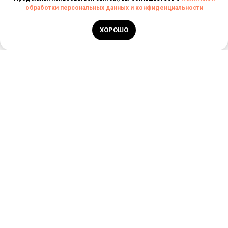
обработки персональных данных и конфиденциальности
ХОРОШО
РЕЕСТРОВЫЙ НОМЕР
ТУРАГЕНТА
РТА 0006030
ИП ДОНЦОВА ОЛЕСЯ
БОРИСОВНА
+7 (927) 792-05-
ИНН: 563700397743
29
INFO@STORYTRAVELES.RU
ОГРН: 321631300016749
Новости
Главная
Поиск туров
Контакты