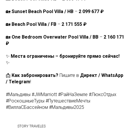
🏡
Sunset Beach Pool Villa / HB
–
2 099 677 ₽
🏡
Beach Pool Villa / FB
–
2 171 555 ₽
🏡
One Bedroom Overwater Pool Villa / BB
–
2 160 171
₽
✨
Места ограничены – бронируйте прямо сейчас!
✨
📩
Как забронировать?
Пишите в
Директ / WhatsApp
/ Telegram
!
#Мальдивы #JWMarriott #РайНаЗемле #ЛюксОтдых
#РоскошныеТуры #ПутешествиеМечты
#ВиллаСБассейном #Мальдивы2025
STORY TRAVELES