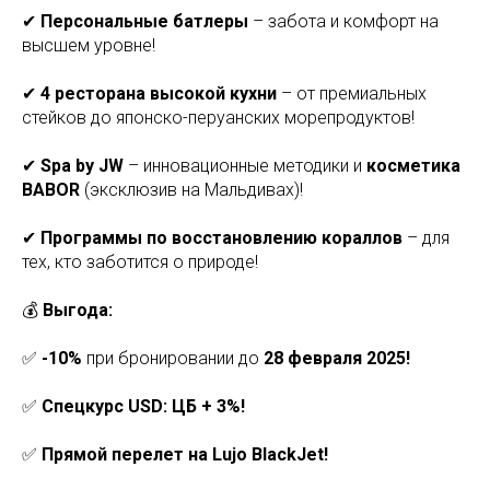
✔
Персональные батлеры
– забота и комфорт на
высшем уровне!
✔
4 ресторана высокой кухни
– от премиальных
стейков до японско-перуанских морепродуктов!
✔
Spa by JW
– инновационные методики и
косметика
BABOR
(эксклюзив на Мальдивах)!
✔
Программы по восстановлению кораллов
– для
тех, кто заботится о природе!
💰
Выгода:
✅
-10%
при бронировании до
28 февраля 2025!
✅
Спецкурс USD: ЦБ + 3%!
✅
Прямой перелет на Lujo BlackJet!