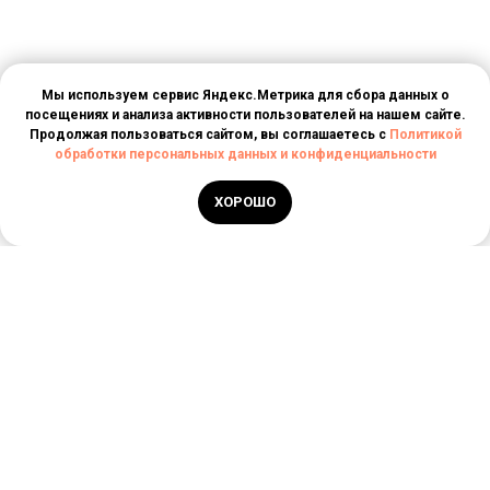
Мы используем сервис Яндекс.Метрика для сбора данных о
посещениях и анализа активности пользователей на нашем сайте.
Продолжая пользоваться сайтом, вы соглашаетесь с
Политикой
обработки персональных данных и конфиденциальности
ХОРОШО
РЕЕСТРОВЫЙ НОМЕР
ТУРАГЕНТА
РТА 0006030
ИП ДОНЦОВА ОЛЕСЯ
БОРИСОВНА
+7 (927) 792-05-
ИНН: 563700397743
29
INFO@STORYTRAVELES.RU
ОГРН: 321631300016749