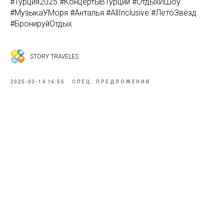
#Турция2025 #КонцертыВТурции #ОтдыхИШоу
#МузыкаУМоря #Анталья #AllInclusive #ЛетоЗвёзд
#БронируйОтдых
STORY TRAVELES
2025-03-14 16:55
СПЕЦ. ПРЕДЛОЖЕНИЯ