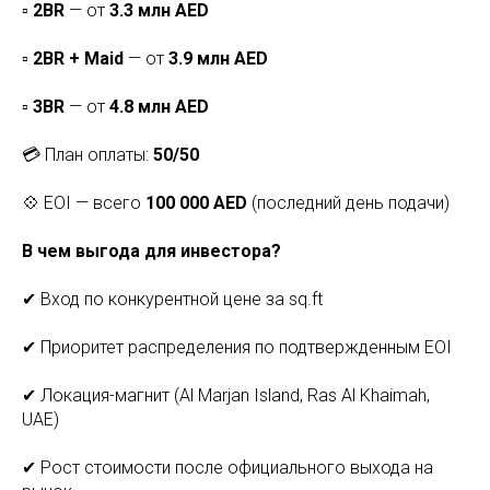
▫️
2BR
— от
3.3 млн AED
▫️
2BR + Maid
— от
3.9 млн AED
▫️
3BR
— от
4.8 млн AED
💳 План оплаты:
50/50
💠 EOI — всего
100 000 AED
(последний день подачи)
В чем выгода для инвестора?
✔ Вход по конкурентной цене за sq.ft
✔ Приоритет распределения по подтвержденным EOI
✔ Локация-магнит (Al Marjan Island, Ras Al Khaimah,
UAE)
✔ Рост стоимости после официального выхода на