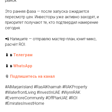
рынок
Это ранняя фаза — после запуска ожидается
пересмотр цен. Инвесторы уже активно заходят, и
приоритет получают те, кто подтвердил намерение
сегодня.
📲 Напишите — отправлю мастер-план, юнит-микс,
расчёт ROI.
📱 в
Телеграм
📱 в
WhatsApp
📎
Подпишитесь на канал
#AlMarjanIsland #RasAlKhaimah #RAKProperty
#WaterfrontLiving #InvestInUAE #WynnRAK
#EvermoreCommunity #OffPlanUAE #ROI
#EmiratesInvestHome