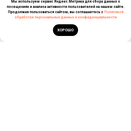
Мы используем сервис Яндекс.Метрика для сбора данных о
посещениях и анализа активности пользователей на нашем сайте.
Продолжая пользоваться сайтом, вы соглашаетесь с
Политикой
обработки персональных данных и конфиденциальности
ХОРОШО
РЕЕСТРОВЫЙ НОМЕР
ТУРАГЕНТА
РТА 0006030
ИП ДОНЦОВА ОЛЕСЯ
БОРИСОВНА
+7 (927) 792-05-
ИНН: 563700397743
29
INFO@STORYTRAVELES.RU
ОГРН: 321631300016749