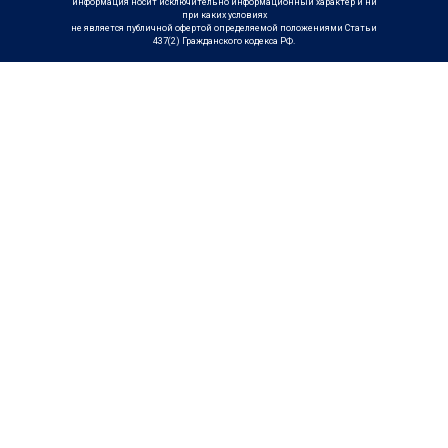
информация носит исключительно информационный характер и ни
при каких условиях
не является публичной офертой определяемой положениями Статьи
437(2) Гражданского кодекса РФ.