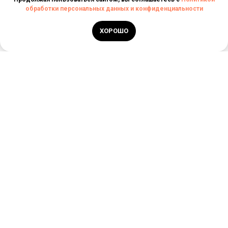
обработки персональных данных и конфиденциальности
ХОРОШО
РЕЕСТРОВЫЙ НОМЕР
ТУРАГЕНТА
РТА 0006030
ИП ДОНЦОВА ОЛЕСЯ
БОРИСОВНА
+7 (927) 792-05-
ИНН: 563700397743
29
INFO@STORYTRAVELES.RU
ОГРН: 321631300016749
Новости
Главная
Поиск туров
Контакты