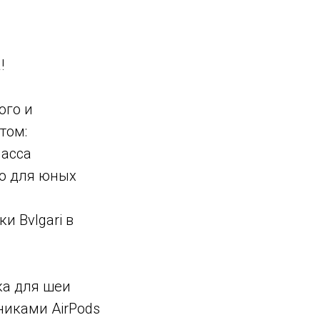
а!
ого и
том:
ласса
ню для юных
 Bvlgari в
а
ка для шеи
никами AirPods