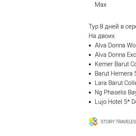
Max
Тур 8 дней в се
На двоих
Alva Donna Wor
Alva Donna Exc
Kemer Barut Co
Barut Hemera 5
Lara Barut Coll
Ng Phaselis Ba
Lujo Hotel 5* 
STORY TRAVELES