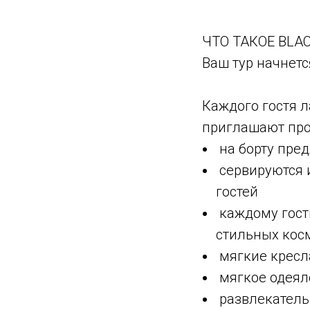
ЧТО ТАКОЕ BLAC
Ваш тур начнетс
Каждого гостя л
приглашают про
на борту пре
сервируются 
гостей
каждому гостю
стильных кос
мягкие кресл
мягкое одеяло
развлекательн